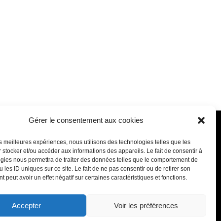
Gérer le consentement aux cookies
chemin de Fournolis
les meilleures expériences, nous utilisons des technologies telles que les
170 Tournefeuille
 stocker et/ou accéder aux informations des appareils. Le fait de consentir à
gies nous permettra de traiter des données telles que le comportement de
 les ID uniques sur ce site. Le fait de ne pas consentir ou de retirer son
7 11 – Mail : contact@clim-sud.fr
 peut avoir un effet négatif sur certaines caractéristiques et fonctions.
ndredi de 8h30 à 12h30 et de 14h00 à
17h30
Accepter
Voir les préférences