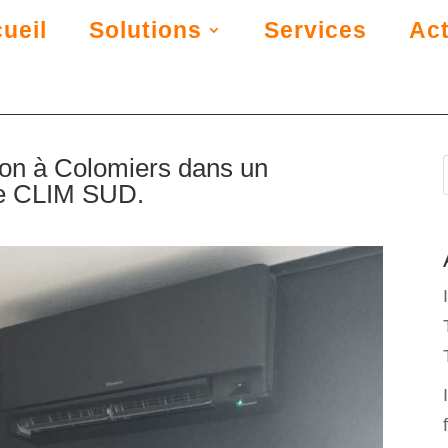
ueil
Solutions
Services
Act
tion à Colomiers dans un
se CLIM SUD.