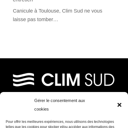
Canicule à Toulouse, Clim Sud ne vous
laisse pas tomber…
Gérer le consentement aux
39, chemin de Fournolis
cookies
31170 Tournefeuille
Pour offrir les meilleures expériences, nous utilisons des technologies
Tél. : 05 61 73 97 11 – Mail :
telles que les cookies pour stocker et/ou accéder aux informations des