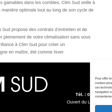
s gainables dans les combles, Clim Sud veille à
e manière optimale tout au long de son cycle de
lim Sud propose des contrats d’entretien et de
er pleinement de votre climatisation sans vous
onfiance à Clim Sud pour créer un
règne en maître, été comme hiver.
39, 
Pour offrir 
31
cookies pour
ces technolo
navigation ou
Tél. : 05 61 73 9
consentement
Ouvert du Lundi au ve