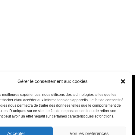
Gérer le consentement aux cookies
chemin de Fournolis
les meilleures expériences, nous utilisons des technologies telles que les
170 Tournefeuille
 stocker et/ou accéder aux informations des appareils. Le fait de consentir à
gies nous permettra de traiter des données telles que le comportement de
 les ID uniques sur ce site. Le fait de ne pas consentir ou de retirer son
7 11 – Mail : contact@clim-sud.fr
 peut avoir un effet négatif sur certaines caractéristiques et fonctions.
ndredi de 8h30 à 12h30 et de 14h00 à
17h30
Accepter
Voir les préférences