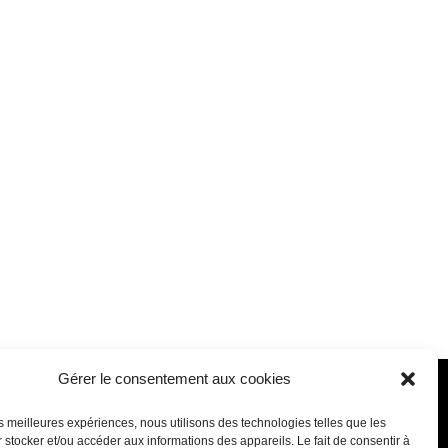
Gérer le consentement aux cookies
chemin de Fournolis
les meilleures expériences, nous utilisons des technologies telles que les
170 Tournefeuille
 stocker et/ou accéder aux informations des appareils. Le fait de consentir à