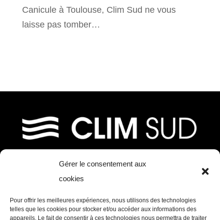
Canicule à Toulouse, Clim Sud ne vous
laisse pas tomber…
Gérer le consentement aux
39, chemin de Fournolis
cookies
31170 Tournefeuille
Pour offrir les meilleures expériences, nous utilisons des technologies
Tél. : 05 61 73 97 11 – Mail :
telles que les cookies pour stocker et/ou accéder aux informations des
appareils. Le fait de consentir à ces technologies nous permettra de traiter