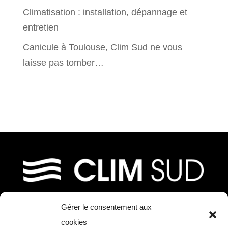
Climatisation : installation, dépannage et
entretien
Canicule à Toulouse, Clim Sud ne vous
laisse pas tomber…
Gérer le consentement aux
39, chemin de Fournolis
cookies
31170 Tournefeuille