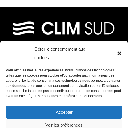
Gérer le consentement aux
39, chemin de Fournolis
cookies
31170 Tournefeuille
Pour offrir les meilleures expériences, nous utilisons des technologies
Tél. : 05 61 73 97 11 – Mail :
telles que les cookies pour stocker et/ou accéder aux informations des
appareils. Le fait de consentir à ces technologies nous permettra de traiter
contact@clim-sud.fr
des données telles que le comportement de navigation ou les ID uniques
Ouvert du Lundi au vendredi de 8h30 à
sur ce site. Le fait de ne pas consentir ou de retirer son consentement peut
avoir un effet négatif sur certaines caractéristiques et fonctions.
12h30 et de 14h00 à 17h30
Accepter
CLIM SUD © Copyright
2026 | Conception
MW
Voir les préférences