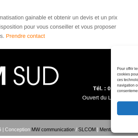
matisation gainable et obtenir un devis et un prix
sposition pour vous conseiller et vous proposer
ns.
Prendre contact
39, 
Pour offrir 
31
cookies pour
ces technolo
navigation ou
Tél. : 05 61 73 9
consentement
Ouvert du Lundi au ve
 | Conception
MW communication
/
SLCOM
|
Mentions légales e