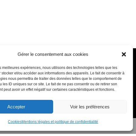
Gérer le consentement aux cookies
chemin de Fournolis
les meilleures expériences, nous utilisons des technologies telles que les
170 Tournefeuille
 stocker et/ou accéder aux informations des appareils. Le fait de consentir à
gies nous permettra de traiter des données telles que le comportement de
 les ID uniques sur ce site. Le fait de ne pas consentir ou de retirer son
7 11 – Mail : contact@clim-sud.fr
 peut avoir un effet négatif sur certaines caractéristiques et fonctions.
ndredi de 8h30 à 12h30 et de 14h00 à
17h30
Accepter
Voir les préférences
Cookies
Mentions légales et politique de confidentialité
t politique de confidentialité