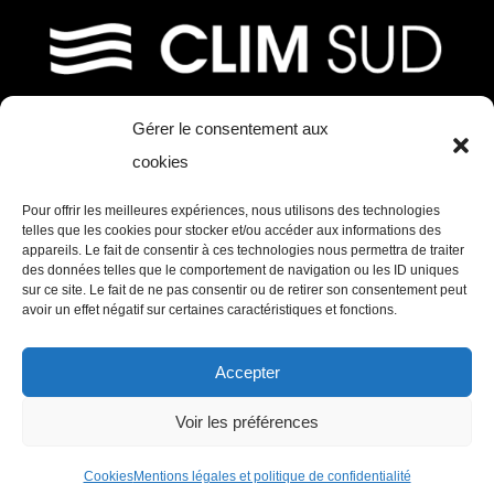
Gérer le consentement aux
39, chemin de Fournolis
cookies
31170 Tournefeuille
Pour offrir les meilleures expériences, nous utilisons des technologies
Tél. : 05 61 73 97 11 – Mail :
telles que les cookies pour stocker et/ou accéder aux informations des
appareils. Le fait de consentir à ces technologies nous permettra de traiter
contact@clim-sud.fr
des données telles que le comportement de navigation ou les ID uniques
Ouvert du Lundi au vendredi de 8h30 à
sur ce site. Le fait de ne pas consentir ou de retirer son consentement peut
avoir un effet négatif sur certaines caractéristiques et fonctions.
12h30 et de 14h00 à 17h30
Accepter
CLIM SUD © Copyright
2026 | Conception
MW
Voir les préférences
communication
/
SLCOM
|
Mentions légales et
politique de confidentialité
Cookies
Mentions légales et politique de confidentialité