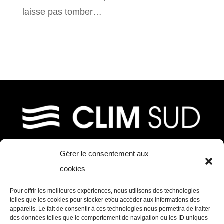
laisse pas tomber…
Gérer le consentement aux
39, chemin de Fournolis
cookies
31170 Tournefeuille
Pour offrir les meilleures expériences, nous utilisons des technologies
Tél. : 05 61 73 97 11 – Mail :
telles que les cookies pour stocker et/ou accéder aux informations des
appareils. Le fait de consentir à ces technologies nous permettra de traiter
contact@clim-sud.fr
des données telles que le comportement de navigation ou les ID uniques